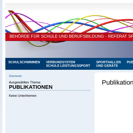
BEHÖRDE FÜR SCHULE UND BERUFSBILDUNG - REFERAT S
SCHULSCHWIMMEN
VERBUNDSYSTEM
SPORTHALLEN
PUB
SCHULE LEISTUNGSSPORT
UND GERÄTE
SCHULEN MIT SPORTL.
NEWS
SCHWERPUNKT
Startseite
Publikatio
Ausgewähltes Thema:
PUBLIKATIONEN
Keine Unterthemen